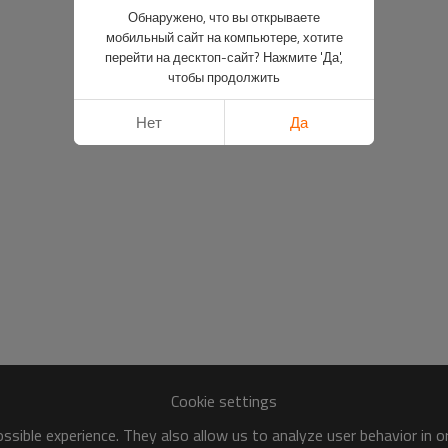
Обнаружено, что вы открываете
мобильный сайт на компьютере, хотите
перейти на десктоп-сайт? Нажмите 'Да',
чтобы продолжить
Нет
Да
Cookie settings
sible experience. They also allow us to analyze user behavior in 