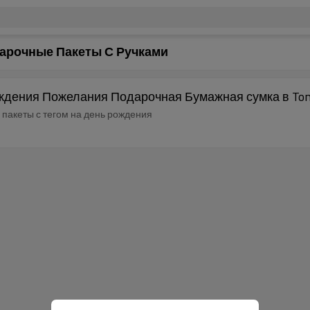
арочные Пакеты С Ручками
дения Пожелания Подарочная Бумажная сумка в Tong
пакеты с тегом на день рождения