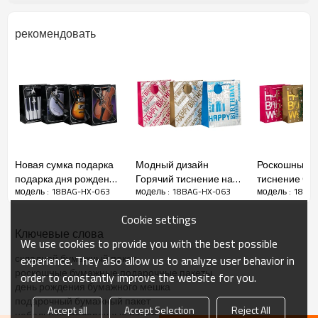
рекомендовать
Новая сумка подарка
Модный дизайн
Роскошный г
подарка дня рождения
Горячий тиснение на
тиснение С 
модель : 18BAG-HX-063
модель : 18BAG-HX-063
модель : 18BA
нового прибытия
день рождения
Рождения П
дамские подарочные пакеты
Simple роскошная с
Бумажная сумка с
Подарочная
Cookie settings
различным размером
ручкой Ручка в
Бумажная су
Ключевые слова
с 4 конструкциями
упаковке Tongle
Tongle Packin
We use cookies to provide you with the best possible
сортировала в
складной бумажный пакет
experience. They also allow us to analyze user behavior in
упаковке Tongle
роскошные бумажные подарочные пакеты
order to constantly improve the website for you.
день рождения бумажного мешка
подарочный бумажный пакет
Accept all
Accept Selection
Reject All
небольшие подарочные пакеты