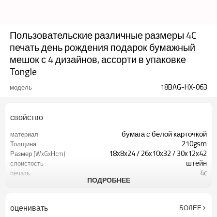
Пользовательские различные размеры 4C
печать день рождения подарок бумажный
мешок с 4 дизайнов, ассорти в упаковке
Tongle
18BAG-HX-063
модель
свойство
бумага с белой карточкой
материал
210gsm
Толщина
18x8x24 / 26x10x32 / 30x12x42
Размер (WxGxHcm)
штейн
слоистость
4c
печать
ПОДРОБНЕЕ
сверкание
произведение искусства
лента
рукоятки
оценивать
БОЛЕЕ