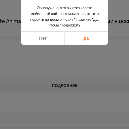
Обнаружено, что вы открываете
мобильный сайт на компьютере, хотите
e Animals Shopping Paper Bag с 4 дизайнами в асс
перейти на десктоп-сайт? Нажмите 'Да',
чтобы продолжить
Нет
Да
ПОДРОБНЕЕ