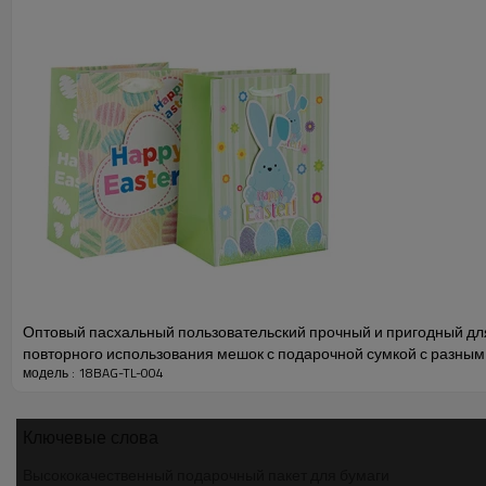
свадебные подарочные пакеты
Оптовый пасхальный пользовательский прочный и пригодный дл
повторного использования мешок с подарочной сумкой с разным
модель : 18BAG-TL-004
2 дизайнами в ассортименте
Ключевые слова
Высококачественный подарочный пакет для бумаги