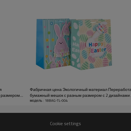
я
Фабричная цена Экологичный материал Переработ
 размером с
бумажный мешок с разным размером с 2 дизайнами А
модель : 18BAG-TL-004
виде тоннеля
Cookie settings