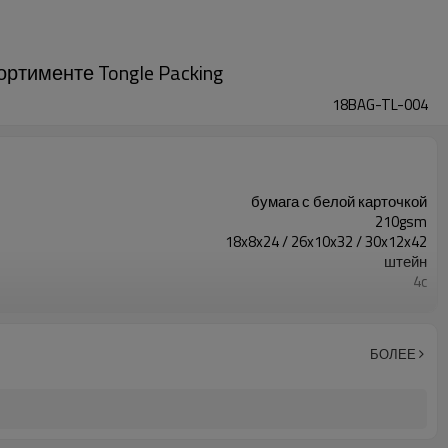
ортименте Tongle Packing
18BAG-TL-004
бумага с белой карточкой
210gsm
18x8x24 / 26x10x32 / 30x12x42
штейн
4c
Нет иллюстраций
лента
БОЛЕЕ