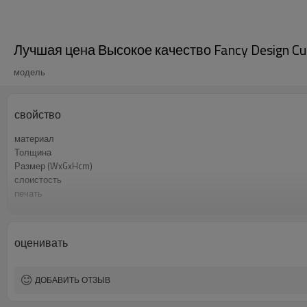
Лучшая цена Высокое качество Fancy Design Cut
модель
свойство
материал
Толщина
Размер (WxGxHcm)
слоистость
печать
произведение искусства
рукоятки
оценивать
ДОБАВИТЬ ОТЗЫВ