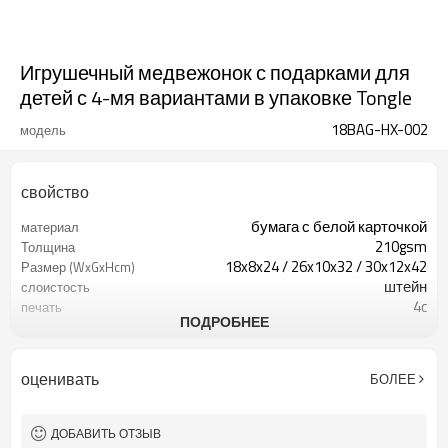
Игрушечный медвежонок с подарками для
детей с 4-мя вариантами в упаковке Tongle
18BAG-HX-002
модель
свойство
бумага с белой карточкой
материал
210gsm
Толщина
18x8x24 / 26x10x32 / 30x12x42
Размер (WxGxHcm)
штейн
слоистость
4c
печать
ПОДРОБНЕЕ
ribbion
рукоятки
оценивать
БОЛЕЕ
ДОБАВИТЬ ОТЗЫВ