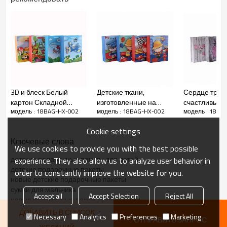
Другие продукты
3D и блеск Белый
Детские ткани,
Сердце трог
картон Складной
изготовленные на
счастливый 
модель : 18BAG-HX-002
модель : 18BAG-HX-002
модель : 18BA
бумажный ремешок
заказ, подарочные
Святого Вал
для подарков с 4
мешки с 4 дизайнами,
и блеск под
Cookie settings
дизайнами в
сортированными в
пакеты с 4 д
Ключевые слова
ассортименте Tongle
упаковке Tongle
ассортименте
We use cookies to provide you with the best possible
Packing
Packing
детские подарочные пакеты для детей
experience. They also allow us to analyze user behavior in
Подарочные пакеты для пончиков
детские подарочные пакеты
order to constantly improve the website for you.
новые детские подарочные пакеты
сумки для мальчика
Accept all
Accept Selection
Reject All
новые подарочные пакеты для девочки
ДОБАВИТЬ В СПИСОК
Necessary
Analytics
Preferences
Marketing
ОТПРАВИТЬ ЗАПРОС